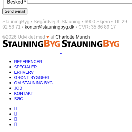
Besked
*
Send e-mail
StauningByg • Søgårdvej 3, Stauning • 6900 Skjern • Tlf. 29
92 53 71 •
kontor@stauningbyg.dk
• CVR: 35 86 89 17
©2026 Udviklet med
♥
af
Charlotte Munch
REFERENCER
SPECIALER
ERHVERV
GRØNT BYGGERI
OM STAUNING BYG
JOB
KONTAKT
SØG